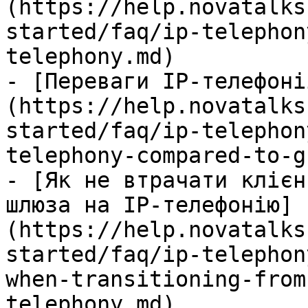
(https://help.novatalks
started/faq/ip-telephon
telephony.md)

- [Переваги IP-телефоні
(https://help.novatalks
started/faq/ip-telephon
telephony-compared-to-g
- [Як не втрачати клієн
шлюза на IP-телефонію]
(https://help.novatalks
started/faq/ip-telephon
when-transitioning-from