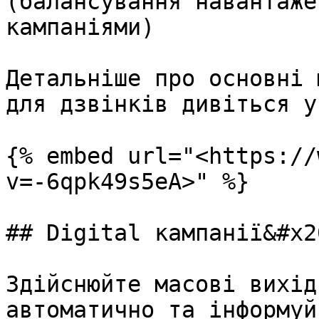
(балансування навантаже
кампаніями)

Детальніше про основні 
для дзвінків дивіться у
{% embed url="<https://
v=-6qpk49s5eA>" %}

## Digital кампанії&#x20
Здійснюйте масові вихід
автоматично та інформуй