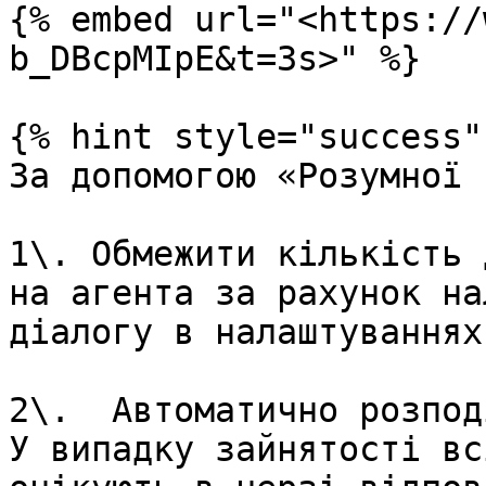
{% embed url="<https://
b_DBcpMIpE&t=3s>" %}

{% hint style="success" 
За допомогою «Розумної 
1\. Обмежити кількість 
на агента за рахунок на
діалогу в налаштуваннях
2\.  Автоматично розпод
У випадку зайнятості вс