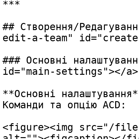
***

## Створення/Редагуванн
edit-a-team" id="create
### Основні налаштуванн
id="main-settings"></a>

**Основні налаштування*
Команди та опцію ACD:

<figure><img src="/file
alt=""><figcaption></fi