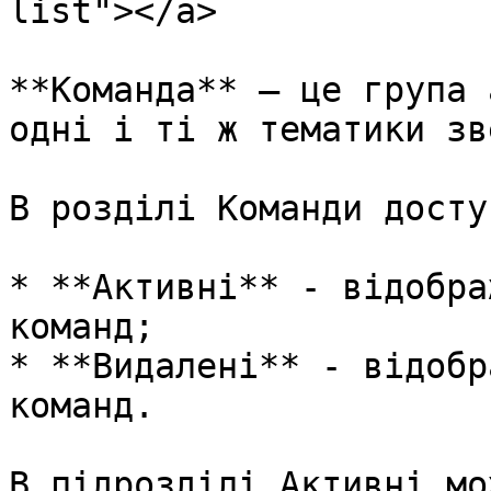
list"></a>

**Команда** – це група 
одні і ті ж тематики зв
В розділі Команди досту
* **Активні** - відобра
команд;

* **Видалені** - відобр
команд.

В підрозділі Активні мо