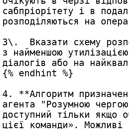
очікують в черзі відпов
сабпріорітету і в подал
розподіляються на опера
3\.  Вказати схему розп
з найменшою утилізацією
діалогів або на найквал
{% endhint %}

4. **Алгоритм призначен
агента "Розумною чергою
доступний тільки якщо о
цієї команди». Можливі 