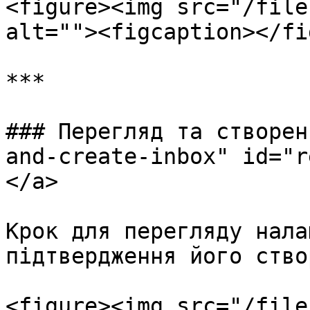
<figure><img src="/file
alt=""><figcaption></fi
***

### Перегляд та створен
and-create-inbox" id="r
</a>

Крок для перегляду нала
підтвердження його ство
<figure><img src="/file