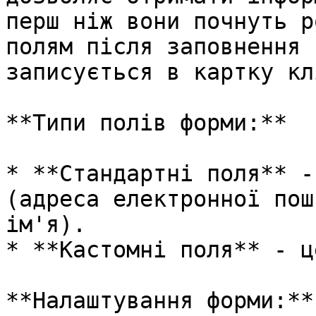
перш ніж вони почнуть р
полям після заповнення 
записується в картку кл
**Типи полів форми:**

* **Стандартні поля** -
(адреса електронної пош
ім'я).

* **Кастомні поля** - ц
**Налаштування форми:**
