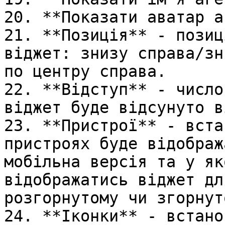
20. **Показати аватар а
21. **Позиція** - позиц
віджет: знизу справа/зн
по центру справа.

22. **Відступ** - число
віджет буде відсунуто в
23. **Пристрої** - вста
пристроях буде відображ
мобільна версія та у як
відображатись віджет дл
розгорнутому чи згорнуто
24. **Іконки** - встано