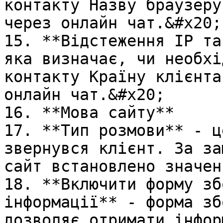
контакту Назву браузеру
через онлайн чат.&#x20;

15. **Відстеження IP та
яка визначає, чи необхі
контакту Країну клієнта
онлайн чат.&#x20;

16. **Мова сайту**

17. **Тип розмови** - ц
звернувся клієнт. За за
сайт встановлено значен
18. **Включити форму зб
інформації** - форма зб
дозволяє отримати інфор