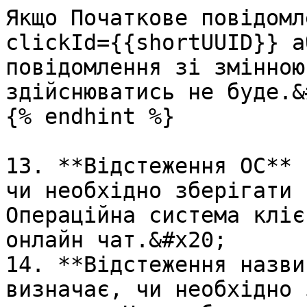
Якщо Початкове повідомл
clickId={{shortUUID}} а
повідомлення зі змінною
здійснюватись не буде.&
{% endhint %}

13. **Відстеження OС** 
чи необхідно зберігати 
Операційна система кліє
онлайн чат.&#x20;

14. **Відстеження назви
визначає, чи необхідно 