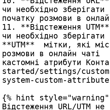
10. **Відстеження URL**
чи необхідно зберігати 
початку розмови в онлай
11. **Відстеження UTM**
чи необхідно зберігати 
**UTM**  мітки, які міс
розмови в онлайн чаті  
кастомні атрибути Конта
started/settings/custom
system-custom-attribute
{% hint style="warning" 
Відстеження URL/UTM не 