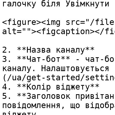
галочку біля Увімкнути 
<figure><img src="/file
alt=""><figcaption></fi
2. **Назва каналу**

3. **Чат-бот** - чат-бо
каналу. Налаштовується 
(/ua/get-started/settin
4. **Колір віджету**

5. **Заголовок привітан
повідомлення, що відобр
віджету.
