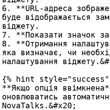
6. **URL-адреса зображе
буде відображається зам
віджету.

7. **Показати значок за
8. **Отримання налаштув
яка визначає, чи необхі
налаштування віджету.&#x
{% hint style="success" 
**Якщо опція ввімкнена*
оновлюватись автоматичн
NovaTalks.&#x20;
